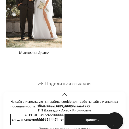
Михаил и Ирина
Поделиться ссылкой
На сайте используются файлы cookie для работы сайта и анализа
Все права принадлежат автору
посещаемости.
Политика конфиденциальности
ИП Джавадян Антон Кяримович
ОГРНИП 317265100006239, ИНН 263201604308
тел. для связи +79286514471, e-mail: anton.dzhavadyan@gmail.com
Отклонить
Принять
Политика конфиденциальности